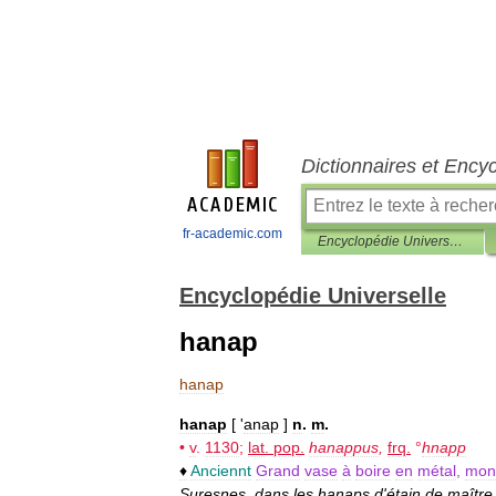
Dictionnaires et Ency
fr-academic.com
Encyclopédie Universelle
Encyclopédie Universelle
hanap
hanap
hanap
[ '
anap
]
n
.
m
.
•
v
.
1130
;
lat
.
pop
.
hanappus
,
frq
.
°
hnapp
♦
Anciennt
Grand
vase
à
boire
en
métal
,
mon
Suresnes
,
dans
les
hanaps
d
'
étain
de
maître