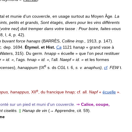
tal
et
munie
d
'
un
couvercle
,
en
usage
surtout
au
Moyen
Âge
.
La
ints
,
petits
et
grands
,
Sont
étagés
,
divers
pour
les
vins
différents
[
votre
nez
]
doit
tremper
dans
votre
tasse
:
Pour
boire
,
faites
-
vous
98
,
I
,
4
,
p
.
42
).
n
buvant
force
hanaps
(
BARRÈS
,
Colline
insp
.,
1913
,
p
.
147
).
c
.
dep
.
1694
.
Étymol
.
et
Hist
.
Ca
1121
hanap
«
grand
vase
à
Waters
,
315
).
Du
germ
.
hnapp
«
écuelle
»
que
l
'
on
peut
restituer
r
«
id
. »,
l
'
ags
.
hnap
«
id
. »,
l
'
all
.
Naepf
«
id
. »
et
les
formes
e
ucenses
),
hanappum
(
IX
s
.
ds
CGL
t
.
6
,
s
.
v
.
anaphus
),
cf
.
FEW
t
.
e
ppus
,
hanappus
,
XII
,
du
francique
hnap
;
cf
.
all
.
Napf
«
écuelle
».
onté
sur
un
pied
et
muni
d
'
un
couvercle
.
⇒
Calice
,
coupe
,
nt
ciselés
.
||
Hanap
de
vin
(→
Apprendre
,
cit
.
59
).
ne