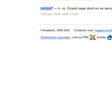
HANAP
— n. m. Grand vase dont on se serva
Francaise, 8eme edition (1935)
© Academic, 2000-2026
Contactez-nous:
Support techn
Dictionnaires exportation
, créé sur PHP,
Joomla,