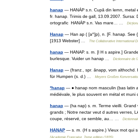
hanap
— HANÁP s.n. Cupă din lemn, metal etc
fr. hanap. Trimis de gall, 13.09.2007. Sursa:
ortografic HANÁP s.n. Vas mare… …
Dicțio
Hanap
— Han ap ( [a^]p), n. [F. hanap. See {
[1913 Webster] …
The Collaborative International D
hanap
— HANAP. s. m. [l H s aspire.] Grande 
burlesque. Vuider un hanap …
Dictionnaire de 
Hanap
— (franz., spr. ănapp, vom althochd
für Humpen (s. d.) …
Meyers Großes Konversatio
*hanap
— ● hanap nom masculin (bas latin an
médiévale, le plus souvent en métal et mun
hanap
— (ha nap) s. m. Terme vieilli. Grand
grands ; Notre nectar veut d autres verres, 
coupe, réservé, ce semble, au… …
Dictionnai
HANAP
— s. m. (H s aspire.) Vieux mot qui 
l'Academie Francaise, 7eme edition (1835)