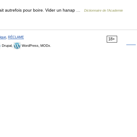
it autrefois pour boire. Vider un hanap …
Dictionnaire de l'Academie
ique
,
RÉCLAME
18+
Drupal,
WordPress, MODx.