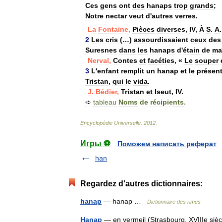
Ces
gens
ont
des
hanaps
trop
grands
;
Notre
nectar
veut
d
'
autres
verres
.
La
Fontaine
,
Pièces
diverses
,
IV
,
À
S
.
A
2
Les
cris
(…)
assourdissaient
ceux
des
Suresnes
dans
les
hanaps
d
'
étain
de
ma
Nerval
,
Contes
et
facéties
, «
Le
souper
3
L
'
enfant
remplit
un
hanap
et
le
présen
Tristan
,
qui
le
vida
.
J
.
Bédier
,
Tristan
et
Iseut
,
IV
.
➪
tableau
Noms
de
récipients
.
Encyclopédie
Universelle
.
2012
.
Игры ⚽
Поможем написать реферат
han
Regardez d'autres dictionnaires:
hanap
— hanap …
Dictionnaire des rimes
Hanap
— en vermeil (Strasbourg, XVIIIe si