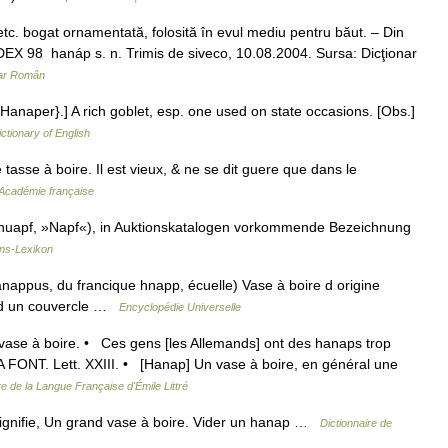
. bogat ornamentată, folosită în evul mediu pentru băut. – Din
 DEX 98 hanáp s. n. Trimis de siveco, 10.08.2004. Sursa: Dicţionar
nar Român
Hanaper}.] A rich goblet, esp. one used on state occasions. [Obs.]
ictionary of English
tasse à boire. Il est vieux, & ne se dit guere que dans le
l'Académie française
. huapf, »Napf«), in Auktionskatalogen vorkommende Bezeichnung
ns-Lexikon
appus, du francique hnapp, écuelle) Vase à boire d origine
i d un couvercle …
Encyclopédie Universelle
 vase à boire. • Ces gens [les Allemands] ont des hanaps trop
LA FONT. Lett. XXIII. • [Hanap] Un vase à boire, en général une
re de la Langue Française d'Émile Littré
signifie, Un grand vase à boire. Vider un hanap …
Dictionnaire de