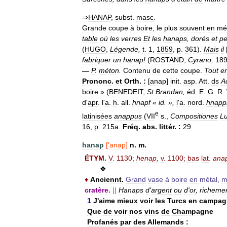
⇒
HANAP
,
subst
.
masc
.
Grande
coupe
à
boire
,
le
plus
souvent
en
mé
table
où
les
verres
Et
les
hanaps
,
dorés
et
pe
(
HUGO
,
Légende
,
t
.
1
,
1859
,
p
.
361
).
Mais
il
fabriquer
un
hanap
!
(
ROSTAND
,
Cyrano
,
18
—
P
.
méton
.
Contenu
de
cette
coupe
.
Tout
e
Prononc
.
et
Orth
.
:
[
anap
]
init
.
asp
.
Att
.
ds
A
boire
» (
BENEDEIT
,
St
Brandan
,
éd
.
E
.
G
.
R
.
d
'
apr
.
l
'
a
.
h
.
all
.
hnapf
«
id
. »,
l
'
a
.
nord
.
hnapp
e
latinisées
anappus
(
VII
s
.,
Compositiones
L
16
,
p
.
215a
.
Fréq
.
abs
.
littér
.
:
29
.
hanap
['
anap
]
n
.
m
.
ÉTYM
.
V
.
1130
;
henap
,
v
.
1100
;
bas
lat
.
ana
❖
♦
Anciennt
.
Grand
vase
à
boire
en
métal
,
m
cratère
.
||
Hanaps
d
'
argent
ou
d
'
or
,
richeme
1
J
'
aime
mieux
voir
les
Turcs
en
campag
Que
de
voir
nos
vins
de
Champagne
Profanés
par
des
Allemands
: