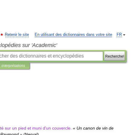
Retenir le site
En utilisant des dictionnaires dans votre site
FR
clopédies sur 'Academic'
Recherche!
interprétations
té
sur
un
pied
et
muni
d
'
un
couvercle
.
«
Un
canon
de
vin
de
Raymond
»
(
Nerval
)
.