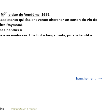
gr
.
M
le
duc
de
Vendôme
,
1689
.
assistants
qui
étaient
venus
chercher
un
canon
de
vin
de
ître
Raymond
.
des
pendus
».
ta
à
sa
maîtresse
.
Elle
but
à
longs
traits
,
puis
le
tendit
à
hanchement
ècle) …
Wikipédia en Français